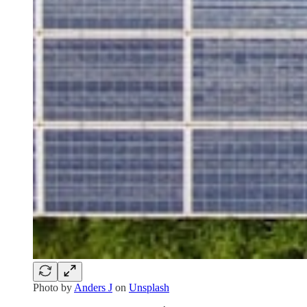
Photo by
Anders J
on
Unsplash