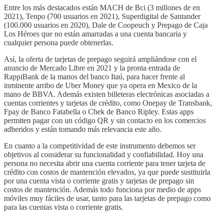
Entre los más destacados están MACH de Bci (3 millones de en
2021), Tenpo (700 usuarios en 2021), Superdigital de Santander
(100.000 usuarios en 2020), Dale de Coopeuch y Prepago de Caja
Los Héroes que no están amarradas a una cuenta bancaria y
cualquier persona puede obtenerlas.
Así, la oferta de tarjetas de prepago seguirá ampliándose con el
anuncio de Mercado Libre en 2021 y la pronta entrada de
RappiBank de la manos del banco Itaú, para hacer frente al
inminente arribo de Uber Money que ya opera en Mexico de la
mano de BBVA. Además existen billeteras electrónicas asociadas a
cuentas corrientes y tarjetas de crédito, como Onepay de Transbank,
Fpay de Banco Fatabella o Chek de Banco Ripley. Estas apps
permiten pagar con un código QR y sin contacto en los comercios
adheridos y están tomando más relevancia este año.
En cuanto a la competitividad de este instrumento debemos ser
objetivos al considerar su funcionalidad y confiabilidad. Hoy una
persona no necesita abrir una cuenta corriente para tener tarjeta de
crédito con costos de mantención elevados, ya que puede sustituirla
por una cuenta vista o corriente gratis y tarjetas de prepago sin
costos de mantención. Además todo funciona por medio de apps
móviles muy fáciles de usar, tanto para las tarjetas de prepago como
para las cuentas vista o corriente gratis.