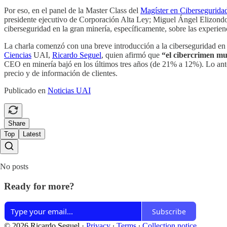
Por eso, en el panel de la Master Class del
Magíster en Cibersegurida
presidente ejecutivo de Corporación Alta Ley; Miguel Ángel Elizond
ciberseguridad en la gran minería, específicamente, sobre las experienc
La charla comenzó con una breve introducción a la ciberseguridad en 
Ciencias
UAI,
Ricardo Seguel
, quien afirmó que
“el cibercrimen mu
CEO en minería bajó en los últimos tres años (de 21% a 12%). Lo ante
precio y de información de clientes.
Publicado en
Noticias UAI
Share
Top
Latest
No posts
Ready for more?
Subscribe
© 2026 Ricardo Seguel
·
Privacy
∙
Terms
∙
Collection notice