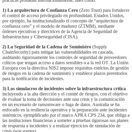
prácticas probadas internacionalmente, tales como:
1)
La arquitectura de Confianza Cero
(Zero Trust) para fortalecer
el control de acceso privilegiado en profundidad. Estados Unidos,
por ejemplo, ha institucionalizado el concepto de “arquitectura de
confianza cero” y el modelo de madurez (ZTMM), mediante
órdenes ejecutivas y directrices de la Agencia de Seguridad de
Infraestructura y Ciberseguridad (CISA).
2)
La Seguridad de la Cadena de Suministro
(Supply
ChainSecurity) para mitigar las vulnerabilidades en cascada,
auditando rigurosamente los controles de seguridad de proveedores
críticos que tengan acceso a datos sensibles o a la red OT. La Unión
Europea con la directiva NIS2 impone requisitos estrictos de gestión
de riesgos en la cadena de suministro y establece plazos perentorios
para la notificación de incidentes.
3)
Los simulacros de incidentes sobre la infraestructura crítica
incluyendo a la alta dirección y el comité de riesgos, con el objetivo
de evaluar la toma de decisiones ante una crisis y la comunicación
en un escenario de ransomware o fuga de datos. Australia se ha
enfocado en la resiliencia operativa y la preparación ante incidentes
sistémicos, ejemplificado por el marco APRA CPS 234, que obliga a
las instituciones financieras a someter a pruebas rigurosas sus planes
de respuesta a incidentes y a realizar ejercicios de simulación de
crisis (war games).