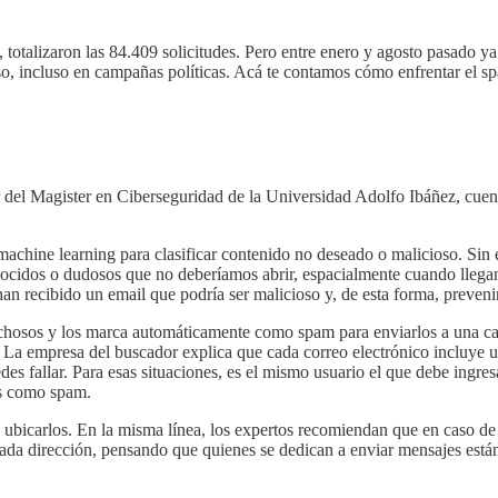
 totalizaron las 84.409 solicitudes. Pero entre enero y agosto pasado y
so, incluso en campañas políticas. Acá te contamos cómo enfrentar el s
r del Magister en Ciberseguridad de la Universidad Adolfo Ibáñez, cuen
e machine learning para clasificar contenido no deseado o malicioso. Si
nocidos o dudosos que no deberíamos abrir, espacialmente cuando llegan
an recibido un email que podría ser malicioso y, de esta forma, preveni
spechosos y los marca automáticamente como spam para enviarlos a una 
La empresa del buscador explica que cada correo electrónico incluye un
des fallar. Para esas situaciones, es el mismo usuario el que debe ingre
es como spam.
 ubicarlos. En la misma línea, los expertos recomiendan que en caso de
e cada dirección, pensando que quienes se dedican a enviar mensajes est