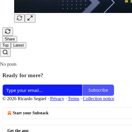
Share
Top
Latest
No posts
Ready for more?
Subscribe
© 2026 Ricardo Seguel
·
Privacy
∙
Terms
∙
Collection notice
Start your Substack
Get the app